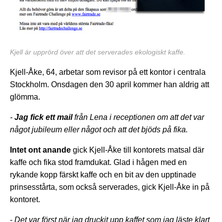
Kjell är upprörd över att det serverades ekologiskt kaffe.
Kjell-Åke, 64, arbetar som revisor på ett kontor i centrala
Stockholm. Onsdagen den 30 april kommer han aldrig att
glömma.
-
Jag fick ett mail
från Lena i receptionen om att det var
något jubileum eller något och att det bjöds på fika.
Intet ont anande
gick Kjell-Åke till kontorets matsal där
kaffe och fika stod framdukat. Glad i hågen med en
rykande kopp färskt kaffe och en bit av den upptinade
prinsesstårta, som också serverades, gick Kjell-Åke in på
kontoret.
-
Det var först när jag druckit upp kaffet som jag läste klart