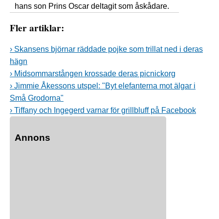
hans son Prins Oscar deltagit som åskådare.
Fler artiklar:
› Skansens björnar räddade pojke som trillat ned i deras
hägn
› Midsommarstången krossade deras picnickorg
› Jimmie Åkessons utspel: "Byt elefanterna mot älgar i
Små Grodorna"
› Tiffany och Ingegerd varnar för grillbluff på Facebook
Annons