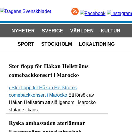
NYHETER
SVERIGE
VÄRLDEN
KULTUR
SPORT
STOCKHOLM
LOKALTIDNING
Stor flopp för Håkan Hellströms
comebackkonsert i Marocko
› Stor flopp för Håkan Hellströms
comebackkonsert i Marocko
Ett försök av
Håkan Hellström att slå igenom i Marocko
slutade i kaos.
Ryska ambassaden återlämnar
Kvarnströms anteckningsbok