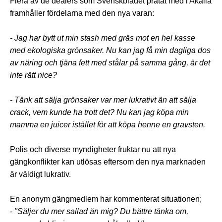
Flera av de dealers som Svenskbladet pratat med i Akalla
framhåller fördelarna med den nya varan:
- Jag har bytt ut min stash med gräs mot en hel kasse
med ekologiska grönsaker. Nu kan jag få min dagliga dos
av näring och tjäna fett med stålar på samma gång, är det
inte rätt nice?
- Tänk att sälja grönsaker var mer lukrativt än att sälja
crack, vem kunde ha trott det? Nu kan jag köpa min
mamma en juicer istället för att köpa henne en gravsten.
Polis och diverse myndigheter fruktar nu att nya
gängkonflikter kan utlösas eftersom den nya marknaden
är väldigt lukrativ.
En anonym gängmedlem har kommenterat situationen;
- "Säljer du mer sallad än mig? Du bättre tänka om,