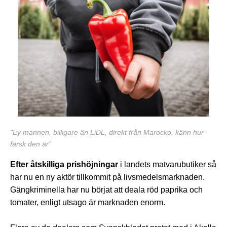
"Ey mannen, billigare än LiDL, direkt från Marocko, känn hur
färsk den är"
Efter åtskilliga prishöjningar
i landets matvarubutiker så
har nu en ny aktör tillkommit på livsmedelsmarknaden.
Gängkriminella har nu börjat att deala röd paprika och
tomater, enligt utsago är marknaden enorm.