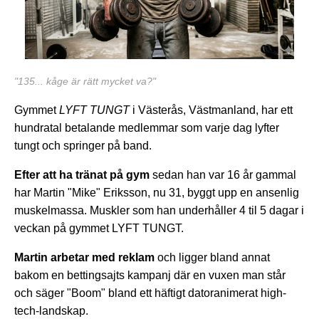
"135... kåge är rätt mycket va?"
Gymmet
LYFT TUNGT
i Västerås, Västmanland, har ett
hundratal betalande medlemmar som varje dag lyfter
tungt och springer på band.
Efter
att ha tränat på gym
sedan han var 16 år gammal
har Martin "Mike" Eriksson, nu 31, byggt upp en ansenlig
muskelmassa. Muskler som han underhåller 4 til 5 dagar i
veckan på gymmet LYFT TUNGT.
Martin arbetar med reklam
och ligger bland annat
bakom en bettingsajts kampanj där en vuxen man står
och säger "Boom" bland ett häftigt datoranimerat high-
tech-landskap.