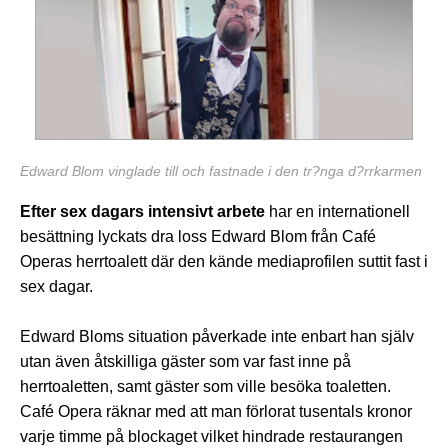
Edward Blom vinglade till och fastnade i den tr?nga d?rrkarmen
Efter sex dagars intensivt arbete
har en internationell
besättning lyckats dra loss Edward Blom från Café
Operas herrtoalett där den kände mediaprofilen suttit fast i
sex dagar.
Edward Bloms situation påverkade inte enbart han själv
utan även åtskilliga gäster som var fast inne på
herrtoaletten, samt gäster som ville besöka toaletten.
Café Opera räknar med att man förlorat tusentals kronor
varje timme på blockaget vilket hindrade restaurangen