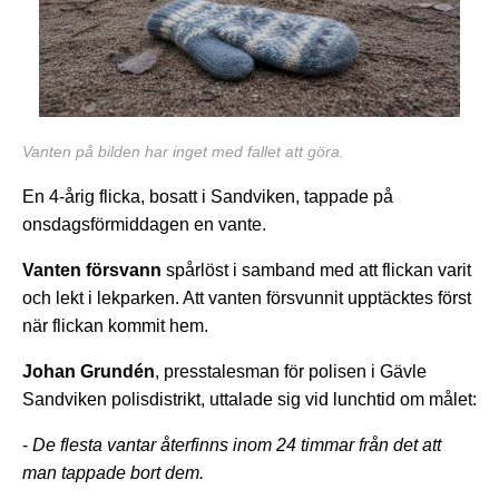
Vanten på bilden har inget med fallet att göra.
En 4-årig flicka, bosatt i Sandviken, tappade på
onsdagsförmiddagen en vante.
Vanten försvann
spårlöst i samband med att flickan varit
och lekt i lekparken. Att vanten försvunnit upptäcktes först
när flickan kommit hem.
Johan Grundén
, presstalesman för polisen i Gävle
Sandviken polisdistrikt, uttalade sig vid lunchtid om målet:
-
De flesta vantar återfinns inom 24 timmar från det att
man tappade bort dem.