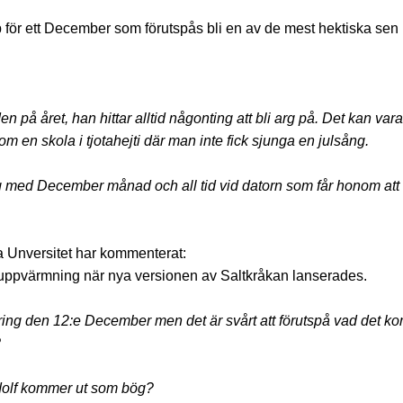
 för ett December som förutspås bli en av de mest hektiska sen 
n på året, han hittar alltid någonting att bli arg på. Det kan vara
m en skola i tjotahejti där man inte fick sjunga en julsång.
ing med December månad och all tid vid datorn som får honom a
a Unversitet har kommenterat:
n uppvärmning när nya versionen av Saltkråkan lanserades.
kring den 12:e December men det är svårt att förutspå vad det k
?
udolf kommer ut som bög?