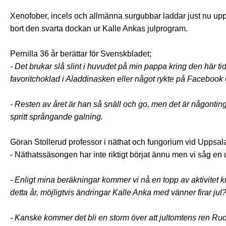
Xenofober, incels och allmänna surgubbar laddar just nu upp
bort den svarta dockan ur Kalle Ankas julprogram.
Pernilla 36 år berättar för Svenskbladet;
- Det brukar slå slint i huvudet på min pappa kring den här tide
favoritchoklad i Aladdinasken eller något rykte på Facebook o
- Resten av året är han så snäll och go, men det är någont
spritt språngande galning.
Göran Stollerud professor i näthat och fungorium vid Uppsal
- Näthatssäsongen har inte riktigt börjat ännu men vi såg e
- Enligt mina beräkningar kommer vi nå en topp av aktivitet 
detta år, möjligtvis ändringar Kalle Anka med vänner firar jul
- Kanske kommer det bli en storm över att jultomtens ren R