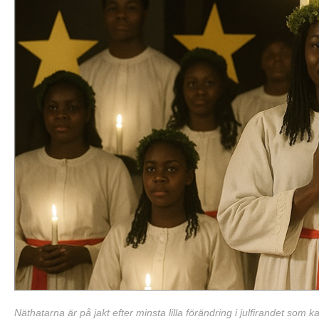
Näthatarna är på jakt efter minsta lilla förändring i julfirandet som k