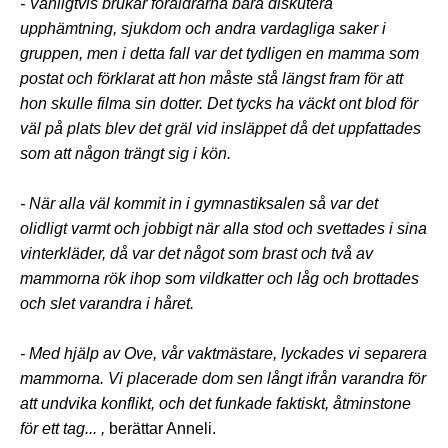
- Vanligtvis brukar föräldrarna bara diskutera
upphämtning, sjukdom och andra vardagliga saker i
gruppen, men i detta fall var det tydligen en mamma som
postat och förklarat att hon måste stå längst fram för att
hon skulle filma sin dotter. Det tycks ha väckt ont blod för
väl på plats blev det gräl vid insläppet då det uppfattades
som att någon trängt sig i kön.
- När alla väl kommit in i gymnastiksalen så var det
olidligt varmt och jobbigt när alla stod och svettades i sina
vinterkläder, då var det något som brast och två av
mammorna rök ihop som vildkatter och låg och brottades
och slet varandra i håret.
- Med hjälp av Ove, vår vaktmästare, lyckades vi separera
mammorna. Vi placerade dom sen långt ifrån varandra för
att undvika konflikt, och det funkade faktiskt, åtminstone
för ett tag... ,
berättar Anneli.