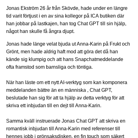
Jonas Ekström 26 år från Skövde, hade under en längre
tid varit förtjust i en av sina kollegor på ICA butiken där
han jobbar på lastkajen, han tog Chat GPT till sin hjälp,
något han skulle få ångra djupt.
Jonas hade länge velat bjuda ut Anna-Karin på Frukt och
Grönt, men hade aldrig haft mod att göra det då han
kände sig klumpig och att hans Snapchatmeddelande
ofta framstod som barnsliga och töntiga.
När han läste om ett nytt AI-verktyg som kan komponera
meddelanden bättre än en människa , Chat GPT,
beslutade han sig för att ta hjälp av detta verktyg för att
skriva ett inbjudan till en dejt till Anna-Karin.
Samma kväll instruerade Jonas Chat GPT att skriva en
romantisk inbjudan till Anna-Karin med referenser till
hennes jobb i grönsaksdisken, en fin touch som säkert