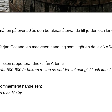
nen på över 50 år, den beräknas återvända till jorden och land
dfärjan Gotland, en medveten handling som utgör en del av NAS
on rapporterar direkt från Artemis II
ngefär 500-600 år bakom resten av världen teknologiskt och kans
 kommenterat händelsen;
n över Visby.