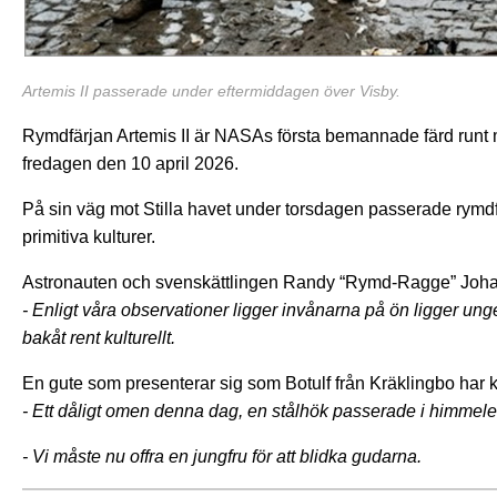
Artemis II passerade under eftermiddagen över Visby.
Rymdfärjan Artemis II är NASAs första bemannade färd runt må
fredagen den 10 april 2026.
På sin väg mot Stilla havet under torsdagen passerade rym
primitiva kulturer.
Astronauten och svenskättlingen Randy “Rymd-Ragge” Johanss
- Enligt våra observationer ligger invånarna på ön ligger u
bakåt rent kulturellt.
En gute som presenterar sig som Botulf från Kräklingbo har
- Ett dåligt omen denna dag, en stålhök passerade i himmele
- Vi måste nu offra en jungfru för att blidka gudarna.