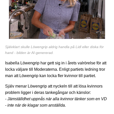
Självklart skulle Löwengrip aldrig handla på Lidl eller diska för
hand - bilden är AI-genererad.
Isabella Löwengrip har gett sig in i årets valrörelse för att
locka väljare till Moderaterna. Enligt partiets ledning tror
man att Löwengrip kan locka fler kvinnor till partiet.
Själv menar Löwengrip att nyckeln till att lösa kvinnors
problem ligger i deras tankegångar och känslor:
- Jämställdhet uppnås när alla kvinnor tänker som en VD
- inte när de klagar som anställda.